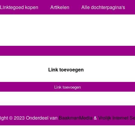
Linktegoed kopen
Artikelen
Alle dochterpagina's
Link toevoegen
Link toevoegen
ight © 2023 Onderdeel van
BaakmanMedia
&
Vrolijk Internet S