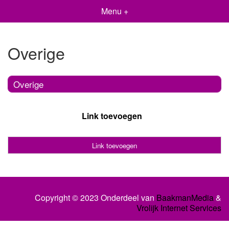
Menu +
Overige
Overige
Link toevoegen
Link toevoegen
Copyright © 2023 Onderdeel van
BaakmanMedia
&
Vrolijk Internet Services